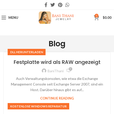
0
MENU
$
0.00
Blog
DLL HERUNTERLADEN
Festplatte wird als RAW angezeigt
0
BaniThani
Auch Verwaltungskonsolen, wie etwa die Exchange
Management Console seit Exchange Server 2007, sind ein
Host. Darüber hinaus gibt es auf...
CONTINUE READING
KOSTENLOSE WINDOWS REPARATUR